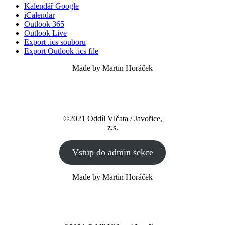
Kalendář Google
iCalendar
Outlook 365
Outlook Live
Export .ics souboru
Export Outlook .ics file
Made by Martin Horáček
©2021 Oddíl Vlčata / Javořice,
z.s.
Vstup do admin sekce
Made by Martin Horáček