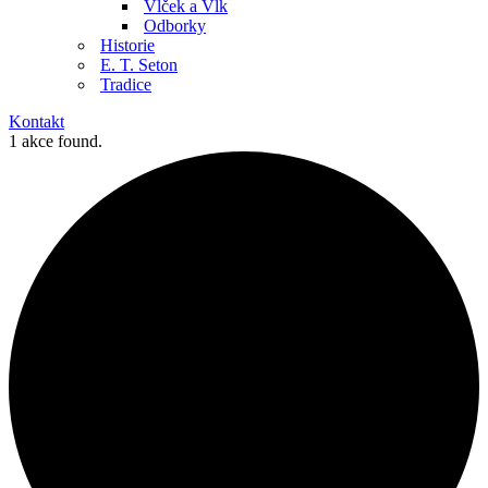
Vlček a Vlk
Odborky
Historie
E. T. Seton
Tradice
Kontakt
1 akce found.