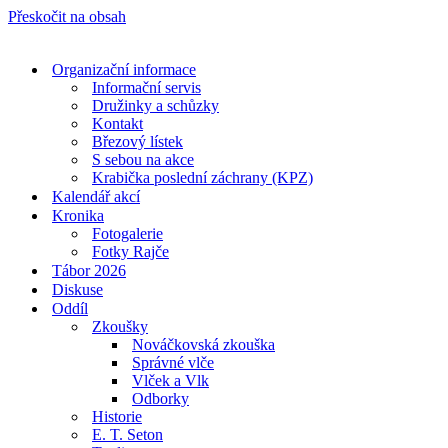
Přeskočit na obsah
Organizační informace
Informační servis
Družinky a schůzky
Kontakt
Březový lístek
S sebou na akce
Krabička poslední záchrany (KPZ)
Kalendář akcí
Kronika
Fotogalerie
Fotky Rajče
Tábor 2026
Diskuse
Oddíl
Zkoušky
Nováčkovská zkouška
Správné vlče
Vlček a Vlk
Odborky
Historie
E. T. Seton