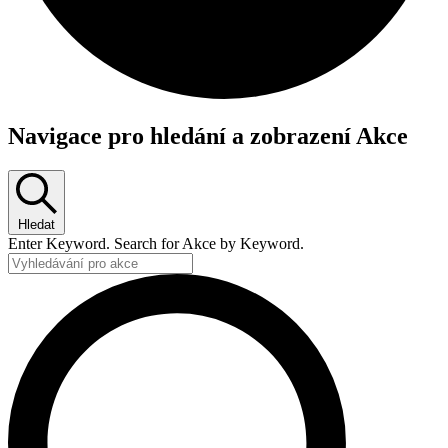
Akce
Navigace pro hledání a zobrazení Akce
for
20
července,
Hledat
2025
Enter Keyword. Search for Akce by Keyword.