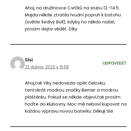
Ahoj, na družinovce Cvrčků na srubu 12.-14.5.
Majda někde ztratila hrudní popruh k batohu
(světle šedivý Boll), kdyby ho někdo našel,
prosím dejte vědět. Díky.
Sisi
ODPOVĚDĚT
23 dubna, 2023 v 15:58
Ahoj,tak Viky nedovezla opět čelovku,
tentokrát modrou značky Berner a modrou
pláštěnku. Pokud se někde objeví,tak prosím
hoďte do klubovny. Moc mě nebaví kupovat na
každou výpravu novou baterku. Děkuji Sisi