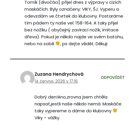
Tomík (divočáci) přijel dnes z výpravy v cizích
maskáčích. Byly označeny: VIKY, ŠJ. Vyperu a
odevzdám ve čtvrtek do klubovny. Postaráme
tím pádem ty naše vel. 158-164. A taky přijel
bez nožíku ( obyčejný zavírací nožík, imitace
dřeva). Pokud je někdo najde ve svém batohu,
nebo na sobě
, ps dejte vědět. Děkuji
Zuzana Hendrychová
ODPOVĚDĚT
14 června, 2026 v 17:16
Dobrý den!Ano,zrovna jsem chtěla
napsat,jestli naše někdo nemá. Maskáče
taky vypereme a dáme do klubovny
Viky – vážky.