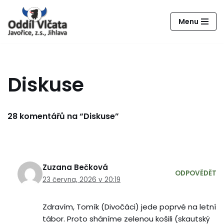
Menu
Přeskočit
na
obsah
Diskuse
28 komentářů na “Diskuse”
Zuzana Bečková
ODPOVĚDĚT
23 června, 2026 v 20:19
Zdravím, Tomík (Divočáci) jede poprvé na letní
tábor. Proto sháníme zelenou košili (skautský