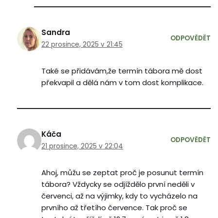
Sandra
ODPOVĚDĚT
22 prosince, 2025 v 21:45
Také se přidávám,že termín tábora mě dost
překvapil a dělá nám v tom dost komplikace.
Káča
ODPOVĚDĚT
21 prosince, 2025 v 22:04
Ahoj, můžu se zeptat proč je posunut termín
tábora? Vždycky se odjíždělo první neděli v
červenci, až na výjimky, kdy to vycházelo na
prvního až třetího července. Tak proč se