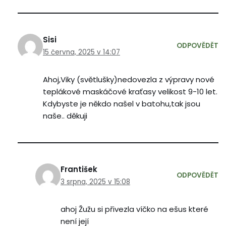
Sisi
ODPOVĚDĚT
15 června, 2025 v 14:07
Ahoj,Viky (světlušky)nedovezla z výpravy nové
teplákové maskáčové kraťasy velikost 9-10 let.
Kdybyste je někdo našel v batohu,tak jsou
naše.. děkuji
František
ODPOVĚDĚT
3 srpna, 2025 v 15:08
ahoj Žužu si přivezla víčko na ešus které
není její