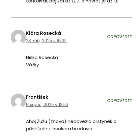
tentokrát odjíždí až 12.7. a návrat je až 1.8.
Klára Rosecká
ODPOVĚDĚT
23 září, 2025 v 16:39
Eliška Rosecká
Vážky
František
ODPOVĚDĚT
6 srpna, 2025 v 13:53
Ahoj Žužu (znova) nedovezla prstýnek a
přívěšek se znakem bradavic