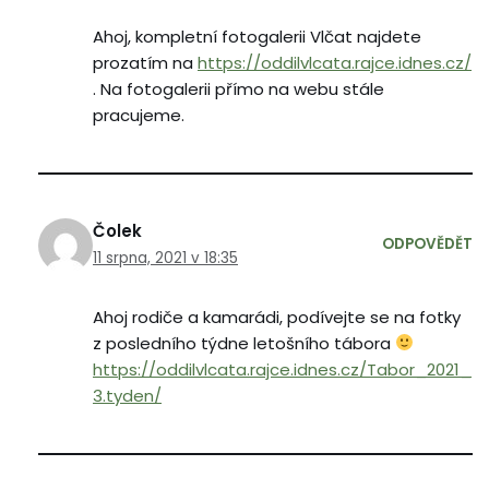
Ahoj, kompletní fotogalerii Vlčat najdete
prozatím na
https://oddilvlcata.rajce.idnes.cz/
. Na fotogalerii přímo na webu stále
pracujeme.
Čolek
ODPOVĚDĚT
11 srpna, 2021 v 18:35
Ahoj rodiče a kamarádi, podívejte se na fotky
z posledního týdne letošního tábora
https://oddilvlcata.rajce.idnes.cz/Tabor_2021_
3.tyden/