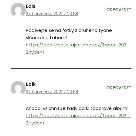
Edis
ODPOVĚDĚT
27 července, 2021 v 20:58
Podívejte se na fotky z druhého týdne
vlčáckého tábora!
https://oddilvlcata.rajce.idnes.cz/Tabor_2021_
2.tyden/
Edík
ODPOVĚDĚT
27 července, 2021 v 20:58
Ahoooj všichni! Je tady další táborové album!
https://oddilvlcata.rajce.idnes.cz/Tabor_2021_
2.tyden/