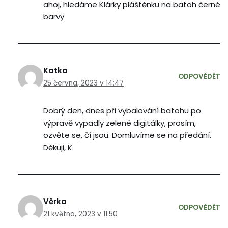
ahoj, hledáme Klárky pláštěnku na batoh černé
barvy
Katka
ODPOVĚDĚT
25 června, 2023 v 14:47
Dobrý den, dnes při vybalování batohu po
výpravě vypadly zelené digitálky, prosím,
ozvěte se, čí jsou. Domluvíme se na předání.
Děkuji, K.
Věrka
ODPOVĚDĚT
21 května, 2023 v 11:50