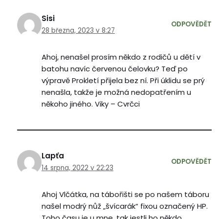
Sisi
ODPOVĚDĚT
28 března, 2023 v 8:27
Ahoj, nenašel prosím někdo z rodičů u dětí v
batohu navíc červenou čelovku? Teď po
výpravě Prokletí přijela bez ní. Při úklidu se prý
nenašla, takže je možná nedopatřením u
někoho jiného. Viky – Cvrčci
Lapťa
ODPOVĚDĚT
14 srpna, 2022 v 22:23
Ahoj Vlčátka, na tábořišti se po našem táboru
našel modrý nůž „švícarák“ fixou označený HP.
Toho času je u mne, tak jestli ho někdo