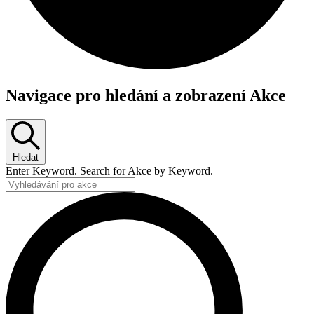
Akce
Navigace pro hledání a zobrazení Akce
for
7
července,
Hledat
2025
Enter Keyword. Search for Akce by Keyword.