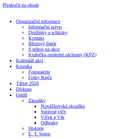
Přeskočit na obsah
Organizační informace
Informační servis
Družinky a schůzky
Kontakt
Březový lístek
S sebou na akce
Krabička poslední záchrany (KPZ)
Kalendář akcí
Kronika
Fotogalerie
Fotky Rajče
Tábor 2026
Diskuse
Oddíl
Zkoušky
Nováčkovská zkouška
Správné vlče
Vlček a Vlk
Odborky
Historie
E. T. Seton