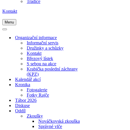
Tradice
Kontakt
Menu
Navigační
menu
Navigační
menu
Organizační informace
Informační servis
Družinky a schůzky
Kontakt
Březový lístek
S sebou na akce
Krabička poslední záchrany
(KPZ)
Kalendář akcí
Kronika
Fotogalerie
Fotky Rajče
Tábor 2026
Diskuse
Oddíl
Zkoušky
Nováčkovská zkouška
Správné vlče