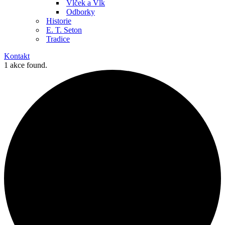
Vlček a Vlk
Odborky
Historie
E. T. Seton
Tradice
Kontakt
1 akce found.