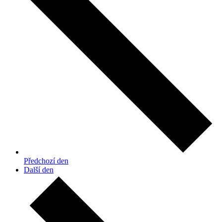
Předchozí den
Další den