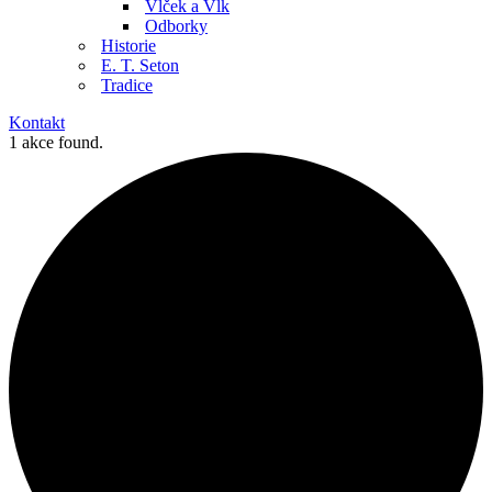
Vlček a Vlk
Odborky
Historie
E. T. Seton
Tradice
Kontakt
1 akce found.