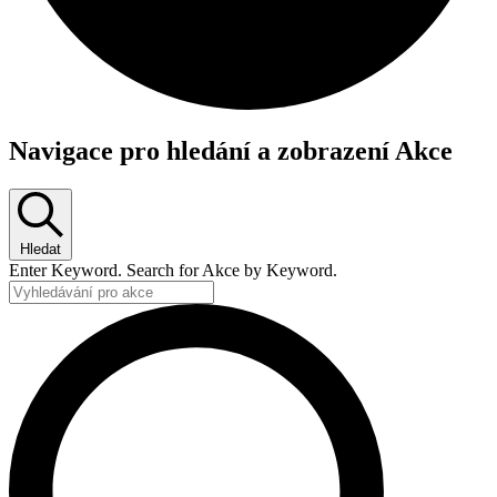
Akce
Navigace pro hledání a zobrazení Akce
for
16
května,
Hledat
2025
Enter Keyword. Search for Akce by Keyword.