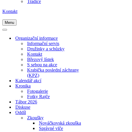
Tradice
Kontakt
Menu
Navigační
menu
Navigační
menu
Organizační informace
Informační servis
Družinky a schůzky
Kontakt
Březový lístek
S sebou na akce
Krabička poslední záchrany
(KPZ)
Kalendář akcí
Kronika
Fotogalerie
Fotky Rajče
Tábor 2026
Diskuse
Oddíl
Zkoušky
Nováčkovská zkouška
Správné vlče