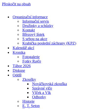
Přeskočit na obsah
Organizační informace
Informační servis
Družinky a schůzky
Kontakt
Březový lístek
S sebou na akce
Krabička poslední záchrany (KPZ)
Kalendář akcí
Kronika
Fotogalerie
Fotky Rajče
Tábor 2026
Diskuse
Oddíl
Zkoušky
Nováčkovská zkouška
Správné vlče
Vlček a Vlk
Odborky
Historie
E. T. Seton