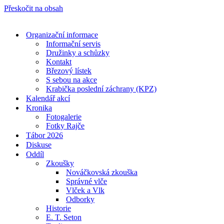
Přeskočit na obsah
Organizační informace
Informační servis
Družinky a schůzky
Kontakt
Březový lístek
S sebou na akce
Krabička poslední záchrany (KPZ)
Kalendář akcí
Kronika
Fotogalerie
Fotky Rajče
Tábor 2026
Diskuse
Oddíl
Zkoušky
Nováčkovská zkouška
Správné vlče
Vlček a Vlk
Odborky
Historie
E. T. Seton