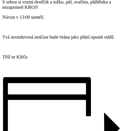
S sebou si vezmi deníček a tužku, pití, svačinu, pláštěnku a
nezapomeň KROJ!
Návrat v 13:00 tamtéž.
Tvá neomluvená neúčast bude brána jako přání opustit oddíl.
Těší se Křéča