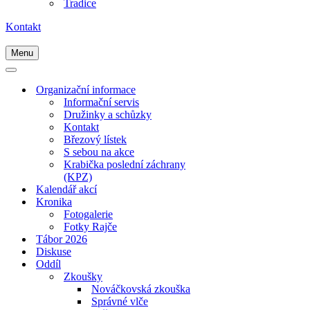
Tradice
Kontakt
Menu
Navigační
menu
Navigační
menu
Organizační informace
Informační servis
Družinky a schůzky
Kontakt
Březový lístek
S sebou na akce
Krabička poslední záchrany
(KPZ)
Kalendář akcí
Kronika
Fotogalerie
Fotky Rajče
Tábor 2026
Diskuse
Oddíl
Zkoušky
Nováčkovská zkouška
Správné vlče