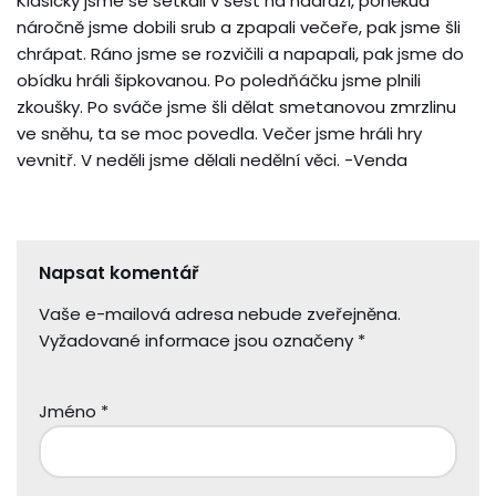
Klasicky jsme se setkali v šest na nádraží, poněkud
náročně jsme dobili srub a zpapali večeře, pak jsme šli
chrápat. Ráno jsme se rozvičili a napapali, pak jsme do
obídku hráli šipkovanou. Po poledňáčku jsme plnili
zkoušky. Po sváče jsme šli dělat smetanovou zmrzlinu
ve sněhu, ta se moc povedla. Večer jsme hráli hry
vevnitř. V neděli jsme dělali nedělní věci. -Venda
Napsat komentář
Vaše e-mailová adresa nebude zveřejněna.
Vyžadované informace jsou označeny
*
Jméno
*