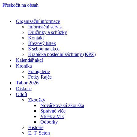
Přeskočit na obsah
Organizační informace
Informační servis
Družinky a schůzky
Kontakt
Březový lístek
S sebou na akce
Krabička poslední záchrany (KPZ)
Kalendář akcí
Kronika
Fotogalerie
Fotky Rajče
Tábor 2026
Diskuse
Oddíl
Zkoušky
Nováčkovská zkouška
Správné vlče
Vlček a Vlk
Odborky
Historie
E. T. Seton