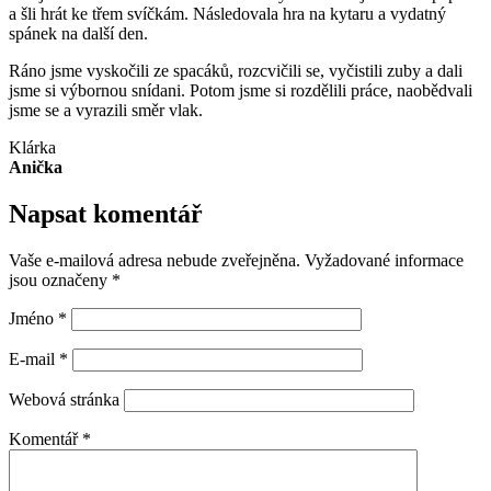
a šli hrát ke třem svíčkám. Následovala hra na kytaru a vydatný
spánek na další den.
Ráno jsme vyskočili ze spacáků, rozcvičili se, vyčistili zuby a dali
jsme si výbornou snídani. Potom jsme si rozdělili práce, naobědvali
jsme se a vyrazili směr vlak.
Klárka
Anička
Napsat komentář
Vaše e-mailová adresa nebude zveřejněna.
Vyžadované informace
jsou označeny
*
Jméno
*
E-mail
*
Webová stránka
Komentář
*