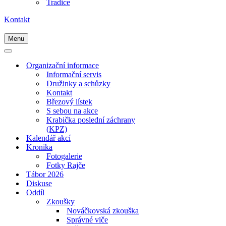
Tradice
Kontakt
Menu
Navigační
menu
Navigační
menu
Organizační informace
Informační servis
Družinky a schůzky
Kontakt
Březový lístek
S sebou na akce
Krabička poslední záchrany
(KPZ)
Kalendář akcí
Kronika
Fotogalerie
Fotky Rajče
Tábor 2026
Diskuse
Oddíl
Zkoušky
Nováčkovská zkouška
Správné vlče