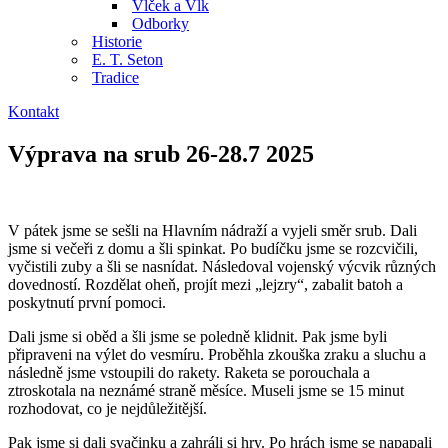
Vlček a Vlk
Odborky
Historie
E. T. Seton
Tradice
Kontakt
Výprava na srub 26-28.7 2025
V pátek jsme se sešli na Hlavním nádraží a vyjeli směr srub. Dali
jsme si večeři z domu a šli spinkat. Po budíčku jsme se rozcvičili,
vyčistili zuby a šli se nasnídat. Následoval vojenský výcvik různých
dovedností. Rozdělat oheň, projít mezi „lejzry“, zabalit batoh a
poskytnutí první pomoci.
Dali jsme si oběd a šli jsme se poledně klidnit. Pak jsme byli
připraveni na výlet do vesmíru. Proběhla zkouška zraku a sluchu a
následně jsme vstoupili do rakety. Raketa se porouchala a
ztroskotala na neznámé straně měsíce. Museli jsme se 15 minut
rozhodovat, co je nejdůležitější.
Pak jsme si dali svačinku a zahráli si hry. Po hrách jsme se napapali