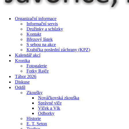
Organizační informace
Informační servis
Družinky a schůzky
Kontakt
Březový lístek
S sebou na akce
Krabička poslední záchrany (KPZ)
Kalendář akcí
Kronika
Fotogalerie
Fotky Rajče
Tábor 2026
Diskuse
Oddíl
Zkoušky
Nováčkovská zkouška
Správné vlče
Vlček a Vlk
Odborky
Historie
E. T. Seton
Tradice