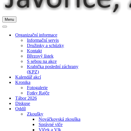
Menu
Navigační
menu
Navigační
menu
Organizační informace
Informační servis
Družinky a schůzky
Kontakt
Březový lístek
S sebou na akce
Krabička poslední záchrany
(KPZ)
Kalendář akcí
Kronika
Fotogalerie
Fotky Rajče
Tábor 2026
Diskuse
Oddíl
Zkoušky
Nováčkovská zkouška
Správné vlče
Vlček a Vlk