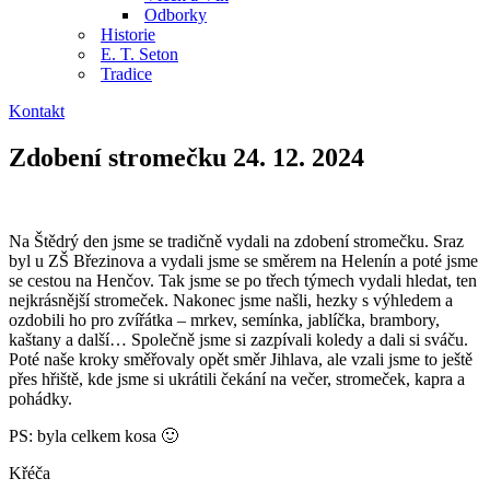
Odborky
Historie
E. T. Seton
Tradice
Kontakt
Zdobení stromečku 24. 12. 2024
Na Štědrý den jsme se tradičně vydali na zdobení stromečku. Sraz
byl u ZŠ Březinova a vydali jsme se směrem na Helenín a poté jsme
se cestou na Henčov. Tak jsme se po třech týmech vydali hledat, ten
nejkrásnější stromeček. Nakonec jsme našli, hezky s výhledem a
ozdobili ho pro zvířátka – mrkev, semínka, jablíčka, brambory,
kaštany a další… Společně jsme si zazpívali koledy a dali si sváču.
Poté naše kroky směřovaly opět směr Jihlava, ale vzali jsme to ještě
přes hřiště, kde jsme si ukrátili čekání na večer, stromeček, kapra a
pohádky.
PS: byla celkem kosa 🙂
Křéča