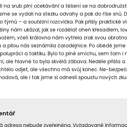
li na srub plní očekávání a těšení se na dobrodružst
sme se vydali na stezku odvahy a pak do říše snů. 
o týmů – a soutěžní rozcvička. Pak přišly praktické 
ešiny nám ukázal, jak se rozdělat oheň křesadlem, 
ožem, včelí královna nám vytřela zrak svou obratno
a pilou nás seznámila čarodějnice. Po obědě jsme se
olupráci a taktiku. Bylo to plné smíchu, sem tam i 
 ale hlavně to byla skvělá zábava. Neděle přišla a 
echtělo odjet, ale všechno má svůj konec. Ne-bezpe
dová, ale i tak jsme si odnesli spoustu nových zku
entář
á adresa nebude zveřejněna.
Vyžadované informac