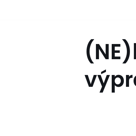
Přeskočit
na
obsah
(NE)
výpr