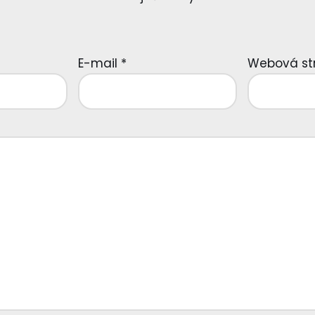
E-mail
*
Webová st