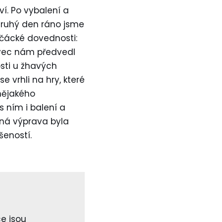
ví. Po vybalení a
Druhý den ráno jsme
vlčácké dovednosti:
lovec nám předvedl
sti u žhavých
 vrhli na hry, které
nějakého
s ním i balení a
čná výprava byla
šeností.
e jsou