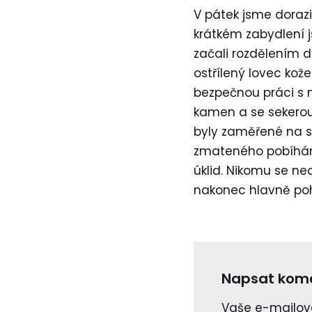
V pátek jsme dorazi
krátkém zabydlení j
začali rozdělením d
ostřílený lovec kož
bezpečnou práci s n
kamen a se sekerou 
byly zaměřené na sp
zmateného pobíhání,
úklid. Nikomu se n
nakonec hlavně poho
Napsat kom
Vaše e-mailov