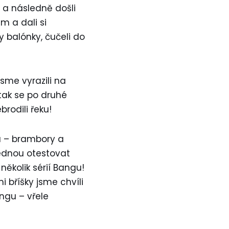
 a následně došli
m a dali si
 balónky, čučeli do
sme vyrazili na
tak se po druhé
brodili řeku!
u – brambory a
ednou otestovat
 několik sérií Bangu!
i bříšky jsme chvíli
angu – vřele