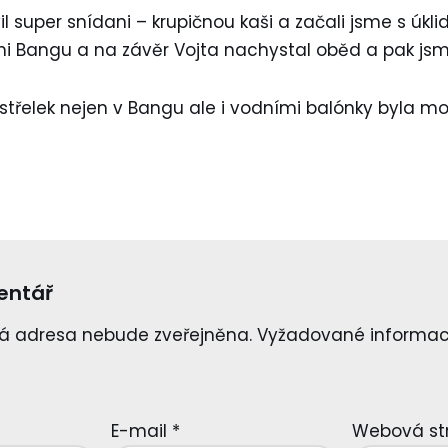
l super snídani – krupičnou kaši a začali jsme s úkl
mi Bangu a na závěr Vojta nachystal oběd a pak jsme 
střelek nejen v Bangu ale i vodními balónky byla mo
entář
á adresa nebude zveřejněna.
Vyžadované informac
E-mail
*
Webová st