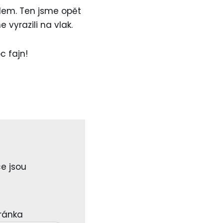
idem. Ten jsme opět
vyrazili na vlak.
c fajn!
e jsou
ránka