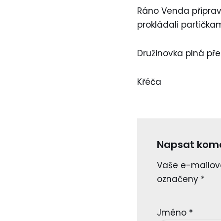
Ráno Venda připravi
prokládali partička
Družinovka plná pře
Křéča
Napsat kom
Vaše e-mailov
označeny
*
Jméno
*