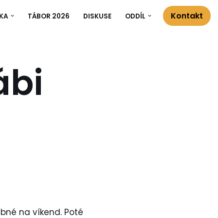
Kontakt
KA
TÁBOR 2026
DISKUSE
ODDÍL
ábi
ebné na víkend. Poté