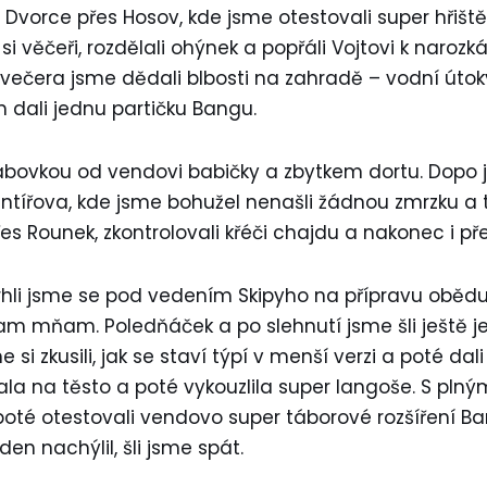
Dvorce přes Hosov, kde jsme otestovali super hřiště
si věčeři, rozdělali ohýnek a popřáli Vojtovi k narozká
 večera jsme dědali blbosti na zahradě – vodní útoky
 dali jednu partičku Bangu.
ábovkou od vendovi babičky a zbytkem dortu. Dopo j
antířova, kde jsme bohužel nenašli žádnou zmrzku a 
přes Rounek, zkontrolovali křéči chajdu a nakonec i pře
vrhli jsme se pod vedením Skipyho na přípravu oběd
m mňam. Poledňáček a po slehnutí jsme šli ještě j
 si zkusili, jak se staví týpí v menší verzi a poté dali
la na těsto a poté vykouzlila super langoše. S plným
a poté otestovali vendovo super táborové rozšíření B
den nachýlil, šli jsme spát.