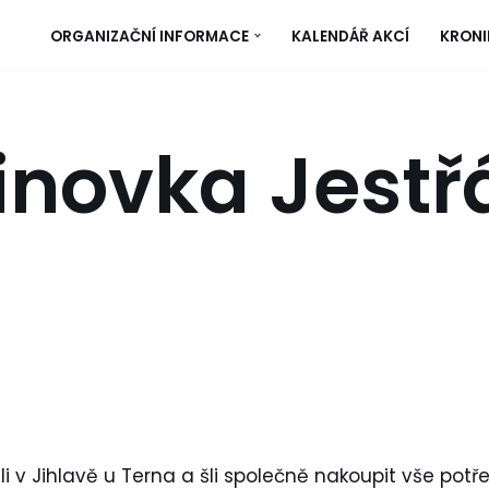
ORGANIZAČNÍ INFORMACE
KALENDÁŘ AKCÍ
KRONI
inovka Jestř
li v Jihlavě u Terna a šli společně nakoupit vše potř