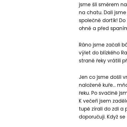
jsme šli směrem na 
na chatu. Dali jsme 
společně dortík! Do
ohně a před spaním
Ráno jsme začali b
výlet do blízkého R
straně řeky vrátili 
Jen co jsme došli 
naložené kuře… mňa
řeku. Po svačině jsme
K večeři jsem zaděla
tupě zírali do zdi 
doporučuji. Když se 