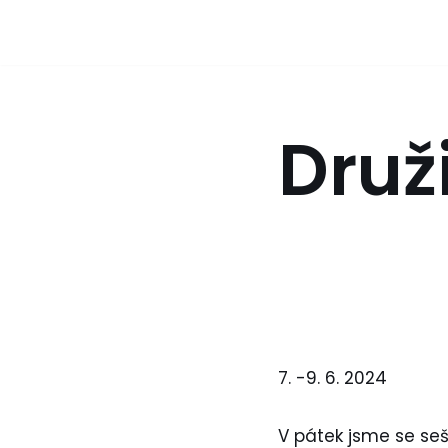
Přeskočit
na
obsah
Druž
7. -9. 6. 2024
V pátek jsme se seš