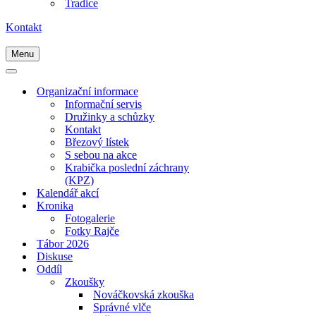
Tradice
Kontakt
Menu
Navigační
menu
Navigační
menu
Organizační informace
Informační servis
Družinky a schůzky
Kontakt
Březový lístek
S sebou na akce
Krabička poslední záchrany
(KPZ)
Kalendář akcí
Kronika
Fotogalerie
Fotky Rajče
Tábor 2026
Diskuse
Oddíl
Zkoušky
Nováčkovská zkouška
Správné vlče