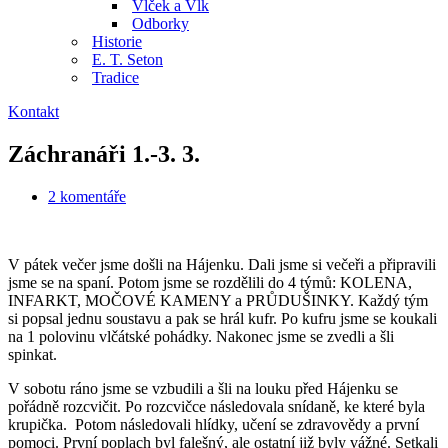
Vlček a Vlk
Odborky
Historie
E. T. Seton
Tradice
Kontakt
Záchranáři 1.-3. 3.
2 komentáře
V pátek večer jsme došli na Hájenku. Dali jsme si večeři a připravili
jsme se na spaní. Potom jsme se rozdělili do 4 týmů: KOLENA,
INFARKT, MOČOVÉ KAMENY a PRŮDUŠINKY. Každý tým
si popsal jednu soustavu a pak se hrál kufr. Po kufru jsme se koukali
na 1 polovinu vlčátské pohádky. Nakonec jsme se zvedli a šli
spinkat.
V sobotu ráno jsme se vzbudili a šli na louku před Hájenku se
pořádně rozcvičit. Po rozcvičce následovala snídaně, ke které byla
krupička. Potom následovali hlídky, učení se zdravovědy a první
pomoci. První poplach byl falešný, ale ostatní již byly vážné. Setkali