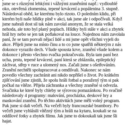
jsme se s různými lehkými i vážnými zraněními např.: vydloublé
oko, otevřená zlomenina, tepené krvácení a popálenina 3. stupně.
Následoval oběd, ke kterému bylo rizoto. O poledním klidu, při
kterém byli naše hlídky plně v akci, tak jsme ale i odpočívali. Když
jsme nabrali dost sil tak nám zavolal anonym, že se stala velká
nehoda, ale toto byl planý poplach. Hlídky byli stále v akci a zbytek
hrál hry nebo se jen tak poflakoval na louce. Najednou nám zavolala
paní, že se tam porvali nějací lidé a mi jsme opět všichni vyjeli do
akce. Přijeli jsme na místo činu a to co jsme spatřili některým z nás
dokonce vyrazilo dech. Všude spousta krve, zranění všude kolem a
dokonce i přesto všechno rvačka pokračovala. Byla tam paní bez
ucha, prstu, tepené krvácení, paní která se zbláznila, epileptický
záchvat, střep v ruce a ulomený nos. Začali jsme s ošetřováním.
Zranění nechtěli spolupracovat a omdlívali. Nakonec se nám
povedlo všechny zachránit ani nikdo nepřišel o život. Po krátkém
zjišťování jsme zjistili, že spolu hráli fotbal a poražený tým si pak
počkal na vítěze. Přijela záchranka a všechny zraněné si odvezla.
Svačinka ke které byly chleby se sýrovou pomazánkou. Po svačině
následovaly 4 programy: malování, procházka, deskové hry a
maskování zranění. Po těchto aktivitách jsme měli volný program.
Pak jsme si dali večeři. Na večeři byly francouzské brambory. Po
večeři jsme vyhlásili vítězný tým a hráli na kytaru, koukali se na
oddílové fotky a zbytek filmu. Jak jsme to dokoukali tak jsme šli
hajat.