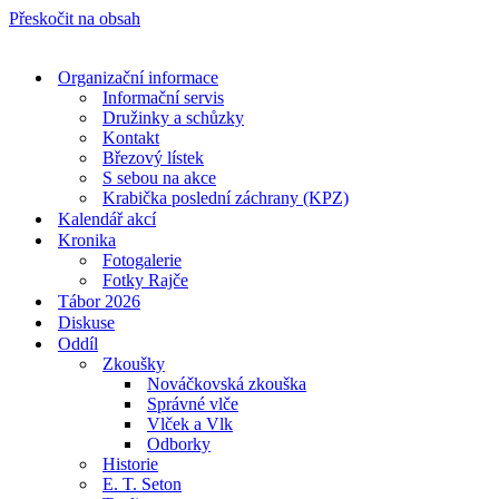
Přeskočit na obsah
Organizační informace
Informační servis
Družinky a schůzky
Kontakt
Březový lístek
S sebou na akce
Krabička poslední záchrany (KPZ)
Kalendář akcí
Kronika
Fotogalerie
Fotky Rajče
Tábor 2026
Diskuse
Oddíl
Zkoušky
Nováčkovská zkouška
Správné vlče
Vlček a Vlk
Odborky
Historie
E. T. Seton