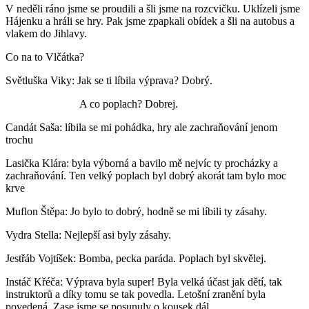
V neděli ráno jsme se proudili a šli jsme na rozcvičku. Uklízeli jsme
Hájenku a hráli se hry. Pak jsme zpapkali obídek a šli na autobus a
vlakem do Jihlavy.
Co na to Vlčátka?
Světluška Viky: Jak se ti líbila výprava? Dobrý.
A co poplach? Dobrej.
Candát Saša: líbila se mi pohádka, hry ale zachraňování jenom
trochu
Lasička Klára: byla výborná a bavilo mě nejvíc ty procházky a
zachraňování. Ten velký poplach byl dobrý akorát tam bylo moc
krve
Muflon Štěpa: Jo bylo to dobrý, hodně se mi líbili ty zásahy.
Vydra Stella: Nejlepší asi byly zásahy.
Jestřáb Vojtíšek: Bomba, pecka paráda. Poplach byl skvělej.
Instáč Křéča: Výprava byla super! Byla velká účast jak dětí, tak
instruktorů a díky tomu se tak povedla. Letošní zranění byla
povedená. Zase jsme se posunuly o kousek dál.