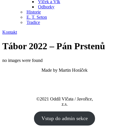
Vlček a Vlk
Odborky
Historie
E. T. Seton
Tradice
Kontakt
Tábor 2022 – Pán Prstenů
no images were found
Made by Martin Horáček
©2021 Oddíl Vlčata / Javořice,
z.s.
Vstup do admin sekce