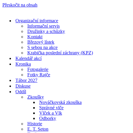
Přeskočit na obsah
Organizační informace
Informační servis
Družinky a schůzky
Kontakt
Březový lístek
S sebou na akce
Krabička poslední záchrany (KPZ)
Kalendář akcí
Kronika
Fotogalerie
Fotky Rajče
Tábor 2027
Diskuse
Oddíl
Zkoušky
Nováčkovská zkouška
Správné vlče
Vlček a Vlk
Odborky
Historie
E. T. Seton