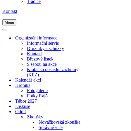
Tradice
Kontakt
Menu
Navigační
menu
Navigační
menu
Organizační informace
Informační servis
Družinky a schůzky
Kontakt
Březový lístek
S sebou na akce
Krabička poslední záchrany
(KPZ)
Kalendář akcí
Kronika
Fotogalerie
Fotky Rajče
Tábor 2027
Diskuse
Oddíl
Zkoušky
Nováčkovská zkouška
Správné vlče