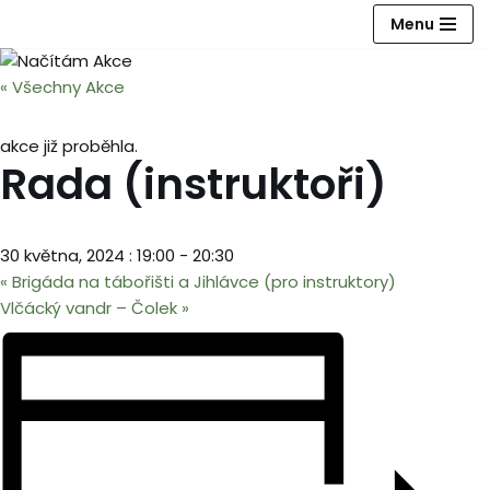
Menu
Přeskočit
na
« Všechny Akce
obsah
akce již proběhla.
Rada (instruktoři)
30 května, 2024 : 19:00
-
20:30
«
Brigáda na tábořišti a Jihlávce (pro instruktory)
Vlčácký vandr – Čolek
»