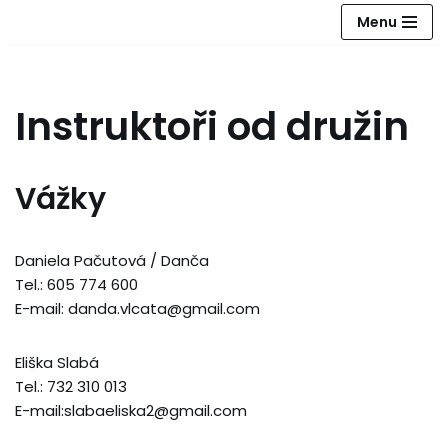
Menu
Přeskočit
na
obsah
Instruktoři od družin
Vážky
Daniela Pačutová / Danča
Tel.: 605 774 600
E-mail: danda.vlcata@gmail.com
Eliška Slabá
Tel.: 732 310 013
E-mail:slabaeliska2@gmail.com