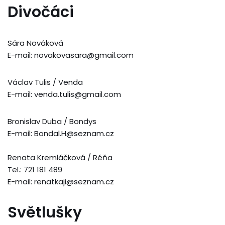
Divočáci
Sára Nováková
E-mail: novakovasara@gmail.com
Václav Tulis / Venda
E-mail: venda.tulis@gmail.com
Bronislav Duba / Bondys
E-mail: Bondal.H@seznam.cz
Renata Kremláčková / Réňa
Tel.: 721 181 489
E-mail: renatkaji@seznam.cz
Světlušky