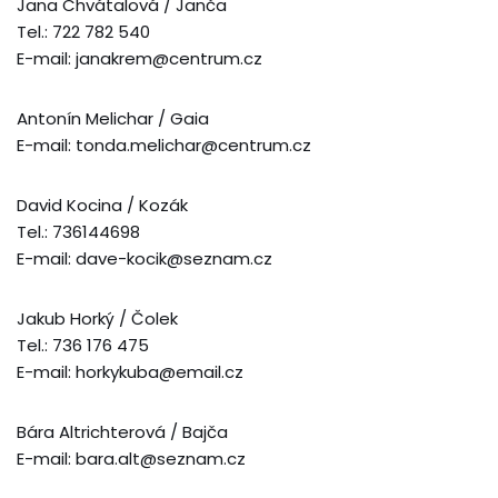
Jana Chvátalová / Janča
Tel.: 722 782 540
E-mail: janakrem@centrum.cz
Antonín Melichar / Gaia
E-mail: tonda.melichar@centrum.cz
David Kocina / Kozák
Tel.: 736144698
E-mail: dave-kocik@seznam.cz
Jakub Horký / Čolek
Tel.: 736 176 475
E-mail: horkykuba@email.cz
Bára Altrichterová / Bajča
E-mail: bara.alt@seznam.cz