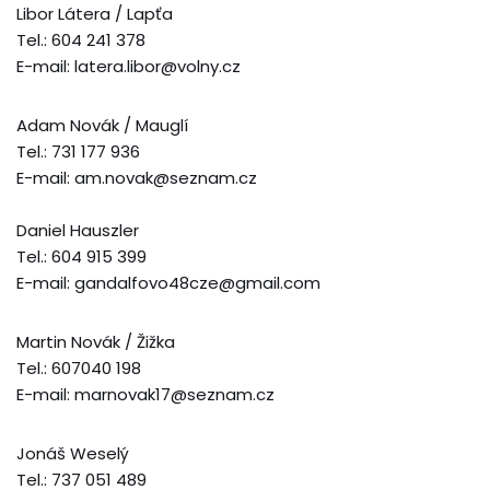
Libor Látera / Lapťa
Tel.: 604 241 378
E-mail: latera.libor@volny.cz
Adam Novák / Mauglí
Tel.: 731 177 936
E-mail: am.novak@seznam.cz
Daniel Hauszler
Tel.: 604 915 399
E-mail: gandalfovo48cze@gmail.com
Martin Novák / Žižka
Tel.: 607040 198
E-mail: marnovak17@seznam.cz
Jonáš Weselý
Tel.: 737 051 489